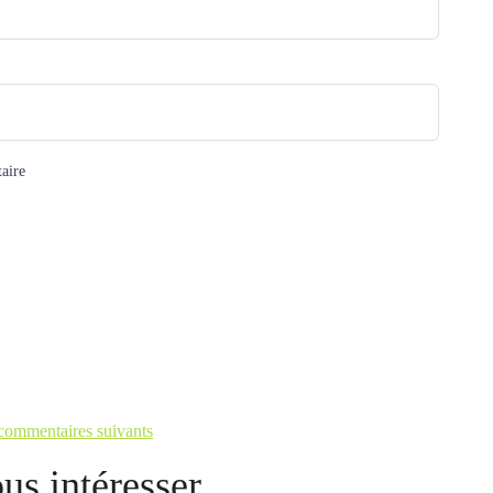
aire
 commentaires suivants
us intéresser