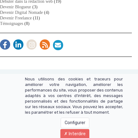
Débuter dans la rédaction web
(19)
Devenir Blogueur
(3)
Devenir Digital Nomade
(4)
Devenir Freelance
(11)
Témoignages
(8)
Nous utilisons des cookies et traceurs pour
améliorer votre navigation, améliorer les
performances du site, vous proposer des contenus
Programme d'affiliation
(Aidez-moi à faire connaître ma
adaptés à vos centres d’intérêt, des messages
formation et touchez 20% de commissions sur chaque
personnalisés et des fonctionnalités de partage
sur les réseaux sociaux. Vous pouvez les accepter,
vente)
les paramétrer et les refuser à tout moment.
Configurer
Mentions Légales
Interdire