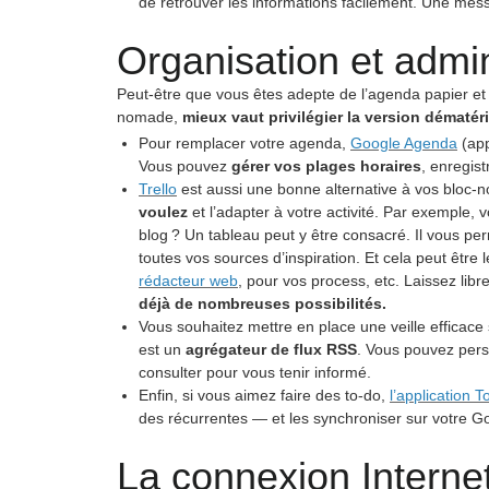
de retrouver les informations facilement. Une mes
Organisation et admini
Peut-être que vous êtes adepte de l’agenda papier et 
nomade,
mieux vaut privilégier la version dématéri
Pour remplacer votre agenda,
Google Agenda
(app
Vous pouvez
gérer vos plages horaires
, enregis
Trello
est aussi une bonne alternative à vos bloc-
voulez
et l’adapter à votre activité. Par exemple,
blog ? Un tableau peut y être consacré. Il vous perm
toutes vos sources d’inspiration. Et cela peut être l
rédacteur web
, pour vos process, etc. Laissez libr
déjà de nombreuses possibilités.
Vous souhaitez mettre en place une veille efficace 
est un
agrégateur de flux RSS
. Vous pouvez perso
consulter pour vous tenir informé.
Enfin, si vous aimez faire des to-do,
l’application T
des récurrentes — et les synchroniser sur votre Go
La connexion Internet