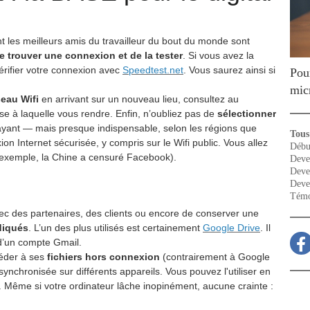
ont les meilleurs amis du travailleur du bout du monde sont
e trouver une connexion et de la tester
.
Si vous avez la
vérifier votre connexion avec
Speedtest.net
. Vous saurez ainsi si
Pou
mic
seau Wifi
en arrivant sur un nouveau lieu, consultez au
se à laquelle vous rendre.
Enfin, n’oubliez pas de
sélectionner
payant — mais presque indispensable, selon les régions que
Tous 
ion Internet sécurisée, y compris sur le Wifi public. Vous allez
Débu
 exemple, la Chine a censuré Facebook).
Deve
Deve
Deve
Témo
 des partenaires, des clients ou encore de conserver une
diqués
.
L’un des plus utilisés est certainement
Google Drive
. Il
r d’un compte Gmail.
céder à ses
fichiers hors connexion
(contrairement à Google
 synchronisée sur différents appareils. Vous pouvez l'utiliser en
. Même si votre ordinateur lâche inopinément, aucune crainte :