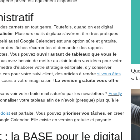
sagerie privée est également disponible.
stratif
des carnets en tout genre. Toutefois, quand on est digital
alisée
. Plusieurs outils digitaux s’avèrent être très pratiques :
elé aussi Google Calendar) est une option sûre et gratuite.
trer des tâches récurrentes et demander des rappels.
notes. Vous pouvez
ouvrir autant de tableaux que vous le
 vous avez besoin de mettre au clair toutes vos idées pour votre
ettra d’élaborer votre stratégie éditoriale, d’y conserver
Quel
e cas pour votre suivi client, des articles à rendre
si vous êtes
sala
e cours à votre imagination !
La version gratuite vous offre
sans voir votre boite mail saturée par les newsletters ?
Feedly
nnaliser votre tableau afin de n’avoir (presque) plus qu’à le
odoist
est parfaite. Vous pouvez
prioriser vos tâches
, en créer
ogle Calendar. Elle existe en version gratuite et payante.
 : la BASE pour le digital