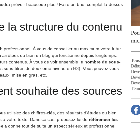
faudra prévoir beaucoup plus ! Faire un brief complet là-dessus
 la structure du contenu
Pou
mic
eb professionnel. À vous de conseiller au maximum votre futur
bien arrêtées ou bien un blog qui fonctionne depuis longtemps.
Tous 
futurs contenus. À vous de voir ensemble
le nombre de sous-
Débu
es sous-titres de deuxième niveau en H3). Vous pouvez vous
Deve
bleaux, mise en gras, etc.
Deve
Deve
ient souhaite des sources
Témo
ous utilisiez des chiffres-clés, des résultats d’études ou bien
 à votre texte. Dans ce cas, proposez-lui de
référencer les
Cela donne tout de suite un aspect sérieux et professionnel