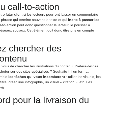
u call-to-action
re futur client si les lecteurs pourront laisser un commentaire
te phrase qui termine souvent le texte et qui
incite à passer les
ll-to-action peut donc questionner le lecteur, le pousser à
les réseaux sociaux. Cet élément doit donc être pris en compte
ez chercher des
contenu
à vous de chercher les illustrations du contenu. Préfère-t-il des
acheter sur des sites spécialisés ? Souhaite-t-il un format
emble
les tâches qui vous incomberont
: tailler les visuels, les
re, créer une infographie, un visuel « citation », etc. Les
vis.
rd pour la livraison du