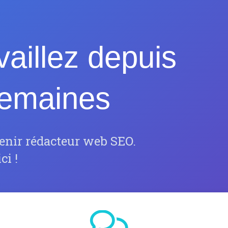
aillez depuis
semaines
enir rédacteur web SEO.
ci !