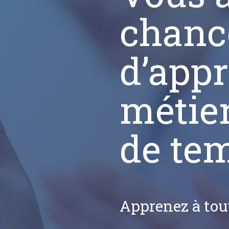
chanc
d’app
métie
de tem
Apprenez à tout