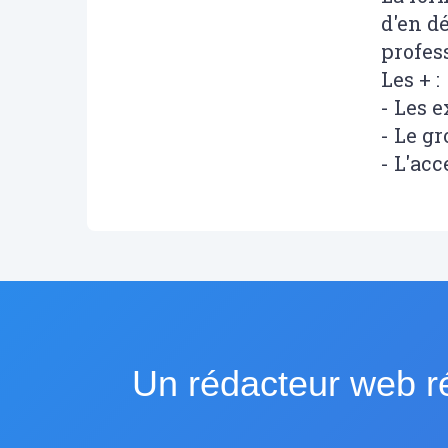
d'en d
profes
Les + :
- Les 
- Le g
- L'acc
Un rédacteur web ré