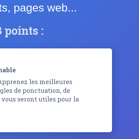
its, pages web...
 points :
chable
 Apprenez les meilleures
ègles de ponctuation, de
 vous seront utiles pour la