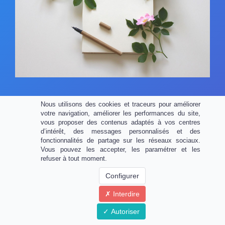
2 Bonus inédits en fin de
Nous utilisons des cookies et traceurs pour améliorer
votre navigation, améliorer les performances du site,
formation !
vous proposer des contenus adaptés à vos centres
d’intérêt, des messages personnalisés et des
fonctionnalités de partage sur les réseaux sociaux.
Vous pouvez les accepter, les paramétrer et les
À la fin du Module 10, téléchargez vos 2
refuser à tout moment.
cadeaux qui vous serviront pour démarrer
Configurer
votre nouvelle carrière de rédacteur web :
Interdire
La liste d'outils indispensables pour
Autoriser
un bon rédacteur web